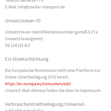
Telefon: 069 40 89 77 0
E-Mail: Info@zoeller-transport.de
Umsatzsteuer-ID
Umsatzsteuer-Identifikationsnummer gemäß § 27 a
Umsatzsteuergesetz:
DE 114 233 412
EU-Streitschlichtung
Die Europäische Kommission stellt eine Plattform zur
Online-Streitbeilegung (OS) bereit:
https://ec.europa.eu/consumers/odr/
.
Unsere E-Mail-Adresse finden Sie oben im Impressum.
Verbraucher­streit­beilegung/Universal­
schlichtungs­stelle